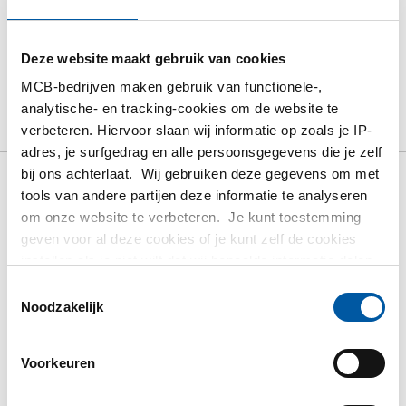
PRODUCT
PRODUCT OMSCHRIJVING
Deze website maakt gebruik van cookies
MCB-bedrijven maken gebruik van functionele-,
BRUTO PRIJSLIJST
DOWNLOADS
analytische- en tracking-cookies om de website te
SPECIFICATIES
verbeteren. Hiervoor slaan wij informatie op zoals je IP-
adres, je surfgedrag en alle persoonsgegevens die je zelf
bij ons achterlaat. Wij gebruiken deze gegevens om met
tools van andere partijen deze informatie te analyseren
Bruto prijslijst: Alu
om onze website te verbeteren. Je kunt toestemming
geven voor al deze cookies of je kunt zelf de cookies
plaat/band EN AW-5754
instellen als je niet wilt dat wij bepaalde informatie delen.
Meer informatie over de cookies die wij bijhouden en de
Toestemmingsselectie
H111 1 zijdig folie 80 Mu
partijen waarmee wij samenwerken vind je in ons
Noodzakelijk
cookiebeleid. Bekijk
HIER
ons beleid
Prijzen in Euro per: 0 KG
Voorkeuren
Artikelnummer