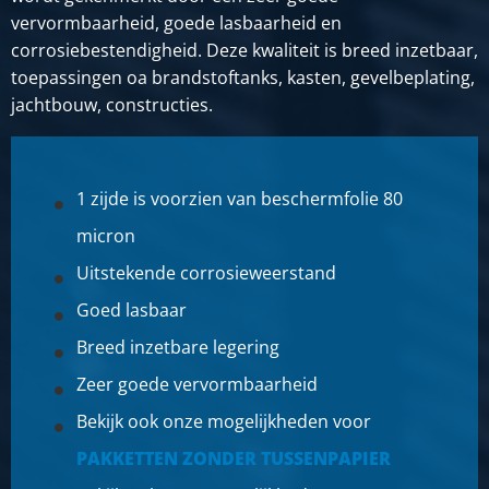
24,786
vervormbaarheid, goede lasbaarheid en
Bruto prijs
corrosiebestendigheid. Deze kwaliteit is breed inzetbaar,
SELECTEER
toepassingen oa brandstoftanks, kasten, gevelbeplating,
jachtbouw, constructies.
Artikelnummer
2800-0429-213
Omschrijving
Alu plaat EN AW-5754 H111 2000x1000x3 1z folie 80 Mu
1 zijde is voorzien van beschermfolie 80
micron
Stuks gewicht in kg
16,524
Uitstekende corrosieweerstand
Bruto prijs
Goed lasbaar
SELECTEER
Breed inzetbare legering
Artikelnummer
Zeer goede vervormbaarheid
2800-0429-251253
Omschrijving
Bekijk ook onze mogelijkheden voor
Alu plaat EN AW-5754 H111 2500x1250x3 1z folie 80 Mu
PAKKETTEN ZONDER TUSSENPAPIER