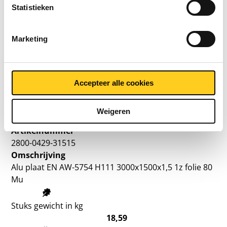
Statistieken
2800-0429-2512515
Omschrijving
Alu plaat EN AW-5754 H111 2500x1250x1,5 1z folie 80
Marketing
Mu
Stuks gewicht in kg
Accepteer alle cookies
12,909
Bruto prijs
SELECTEER
Weigeren
Artikelnummer
2800-0429-31515
Omschrijving
Alu plaat EN AW-5754 H111 3000x1500x1,5 1z folie 80
Mu
Stuks gewicht in kg
18,59