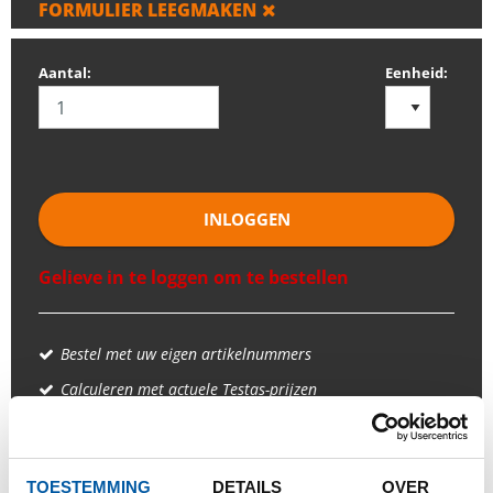
FORMULIER LEEGMAKEN
Aantal:
Eenheid:
INLOGGEN
Gelieve in te loggen om te bestellen
Bestel met uw eigen artikelnummers
Calculeren met actuele Testas-prijzen
Volg uw order via Track&Trace
TOESTEMMING
DETAILS
OVER