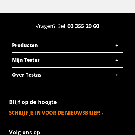
SELECTEER
Artikelnummer
2800-0042-2152
Vragen? Bel
03 355 20 60
Omschrijving
Alu plaat EN AW-5005 H14/H24 2000x1500x2
lakkwaliteit
Producten
Stuks gewicht in kg
Mijn Testas
16,524
Bruto prijs
Over Testas
SELECTEER
Artikelnummer
2800-0042-251252
Blijf op de hoogte
Omschrijving
SCHRIJF JE IN VOOR DE NIEUWSBRIEF!
Alu plaat EN AW-5005 H14/H24 2500x1250x2
lakkwaliteit
Volg ons op