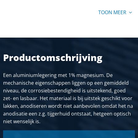
TOON MEER
Stuks gewicht in kg
12,909
Bruto prijs
SELECTEER
Artikelnummer
Productomschrijving
2800-0042-31515
Omschrijving
Alu plaat EN AW-5005 H14/H24 3000x1500x1,5
Een aluminiumlegering met 1% magnesium. De
lakkwaliteit
mechanische eigenschappen liggen op een gemiddeld
niveau, de corrosiebestendigheid is uitstekend, goed
Stuks gewicht in kg
zet- en lasbaar. Het materiaal is bij uitstek geschikt voor
18,59
lakken, anodiseren wordt niet aanbevolen omdat het na
Bruto prijs
anodisatie een z.g. tijgerhuid ontstaat, hetgeen optisch
SELECTEER
niet wenselijk is.
Artikelnummer
2800-0042-41515