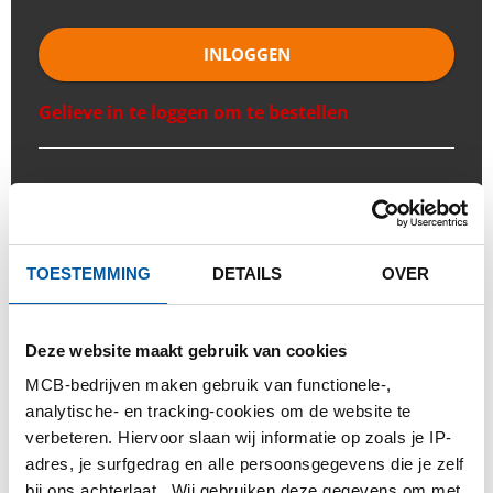
INLOGGEN
Gelieve in te loggen om te bestellen
Bestel met uw eigen artikelnummers
Calculeren met actuele Testas-prijzen
Volg uw order via Track&Trace
TOESTEMMING
DETAILS
OVER
Deze website maakt gebruik van cookies
MCB-bedrijven maken gebruik van functionele-,
PRODUCT
PRODUCT OMSCHRIJVING
analytische- en tracking-cookies om de website te
BRUTO PRIJSLIJST
DOWNLOADS
verbeteren. Hiervoor slaan wij informatie op zoals je IP-
adres, je surfgedrag en alle persoonsgegevens die je zelf
SPECIFICATIES
bij ons achterlaat. Wij gebruiken deze gegevens om met