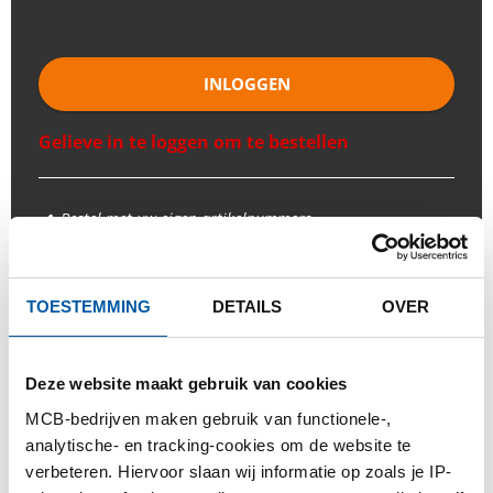
INLOGGEN
Gelieve in te loggen om te bestellen
Bestel met uw eigen artikelnummers
Calculeren met actuele Testas-prijzen
Volg uw order via Track&Trace
TOESTEMMING
DETAILS
OVER
Deze website maakt gebruik van cookies
PRODUCT
PRODUCT OMSCHRIJVING
MCB-bedrijven maken gebruik van functionele-,
analytische- en tracking-cookies om de website te
BRUTO PRIJSLIJST
DOWNLOADS
verbeteren. Hiervoor slaan wij informatie op zoals je IP-