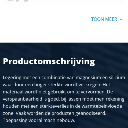
Stuks gewicht in kg
4,956
TOON MEER
Bruto prijs
SELECTEER
Artikelnummer
2860-0022-4010
Omschrijving
Productomschrijving
Alu plat EN AW-6082 T6/T6511 40x10 ca 6 mtr geperst
Stuks gewicht in kg
Legering met een combinatie van magnesium en silicium
6,612
waardoor een hoger sterkte wordt verkregen. Het
Bruto prijs
materiaal wordt niet gebruikt om te vervormen. De
SELECTEER
verspaanbaarheid is goed, bij lassen moet men rekening
houden met een sterkteverlies in de warmtebeinvloede
Artikelnummer
zone. Vaak worden de producten geanodiseerd.
2860-0022-5010
Toepassing vooral machinebouw.
Omschrijving