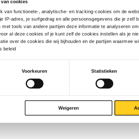
 van cookies
van functionele-, analytische- en tracking-cookies om de websi
 je IP-adres, je surfgedrag en alle persoonsgegevens die je zelf b
met tools van andere partijen deze informatie te analyseren om
r al deze cookies of je kunt zelf de cookies instellen als je niet
TO PRIJSLIJST
DOWNLOADS
SPECIFICATIES
matie over de cookies die wij bijhouden en de partijen waarmee w
 beleid
inium EN AW-2007/2030 T4 ron
Voorkeuren
Statistieken
Weigeren
Ac