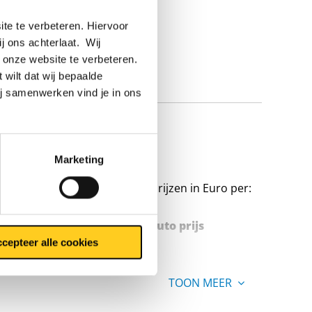
te te verbeteren. Hiervoor
ij ons achterlaat. Wij
 onze website te verbeteren.
 wilt dat wij bepaalde
ij samenwerken vind je in ons
d geperst
Marketing
Prijzen in Euro per:
Stuks gewicht in kg
Bruto prijs
cepteer alle cookies
TOON MEER