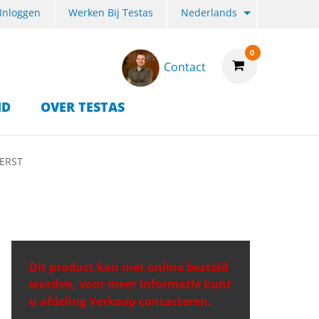
Inloggen
Werken Bij Testas
Nederlands
0
Contact
ID
OVER TESTAS
ERST
Dit product kan niet online besteld
worden, voor meer informatie kunt
u afdeling Verkoop contacteren.