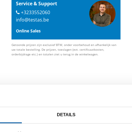
Service & Support
+3233552060
info@testas.be
Online Sales
Getoonde prijzen zijn exclusief BTW, onder voorbehoud en afhankelijk van
uw totale bestelling. De prijzen, toeslagen (evt. certificaatkosten,
orderbijdrage etc.) en totalen ziet u terug in de winkelwagen.
id
DETAILS