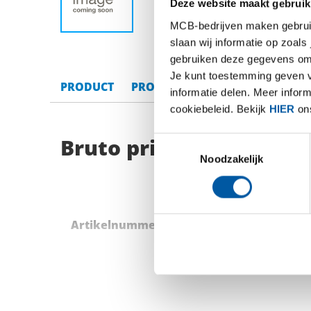
Deze website maakt gebruik
MCB-bedrijven maken gebruik 
slaan wij informatie op zoals
gebruiken deze gegevens om 
Je kunt toestemming geven voo
PRODUCT
PRODUCT OMSCHRIJVING
BRU
informatie delen. Meer infor
cookiebeleid. Bekijk
HIER
ons
Bruto prijslijst: Alum
Toestemmingsselectie
Noodzakelijk
Artikelnummer
Omschrijving