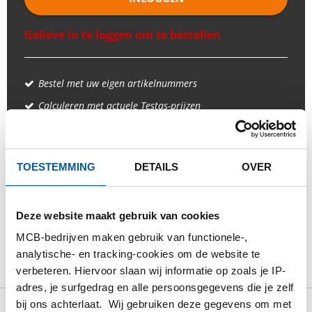
Gelieve in te loggen om te bestellen
Bestel met uw eigen artikelnummers
Calculeren met actuele Testas-prijzen
Volg uw order via Track&Trace
TOESTEMMING
DETAILS
OVER
PRODUCT
PRODUCT OMSCHRIJVING
Deze website maakt gebruik van cookies
MCB-bedrijven maken gebruik van functionele-,
BRUTO PRIJSLIJST
DOWNLOADS
analytische- en tracking-cookies om de website te
verbeteren. Hiervoor slaan wij informatie op zoals je IP-
SPECIFICATIES
adres, je surfgedrag en alle persoonsgegevens die je zelf
bij ons achterlaat. Wij gebruiken deze gegevens om met