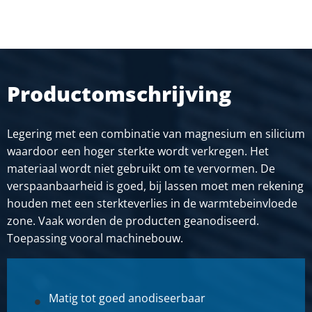
2860-0020-10
Omschrijving
Alu rond EN AW-6082 T6/T6511 10 geperst
Stuks gewicht in kg
Productomschrijving
Bruto prijs
SELECTEER
Legering met een combinatie van magnesium en silicium
Artikelnummer
waardoor een hoger sterkte wordt verkregen. Het
2860-0020-12
materiaal wordt niet gebruikt om te vervormen. De
Omschrijving
verspaanbaarheid is goed, bij lassen moet men rekening
Alu rond EN AW-6082 T6/T6511 12 geperst
houden met een sterkteverlies in de warmtebeinvloede
zone. Vaak worden de producten geanodiseerd.
Stuks gewicht in kg
Toepassing vooral machinebouw.
Bruto prijs
SELECTEER
Artikelnummer
Matig tot goed anodiseerbaar
2860-0020-14