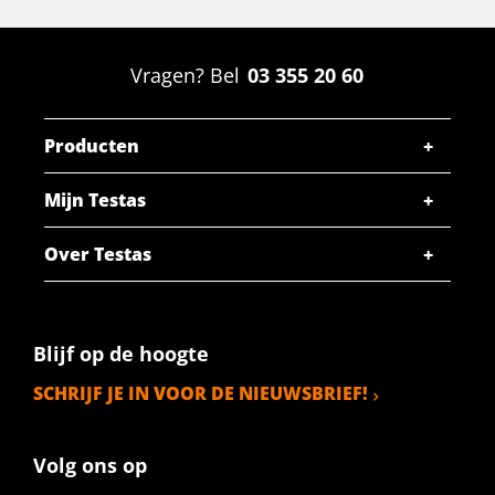
Alu rond EN AW-6082 T6/T6511 16 geperst
Vragen? Bel
03 355 20 60
Stuks gewicht in kg
Bruto prijs
SELECTEER
Producten
Artikelnummer
Mijn Testas
2860-0020-18
Omschrijving
Over Testas
Alu rond EN AW-6082 T6/T6511 18 geperst
Stuks gewicht in kg
Bruto prijs
Blijf op de hoogte
SELECTEER
SCHRIJF JE IN VOOR DE NIEUWSBRIEF!
Artikelnummer
2860-0020-20
Volg ons op
Omschrijving