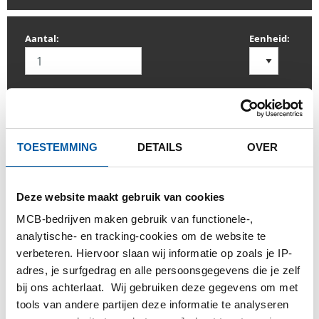
Aantal:
Eenheid:
INLOGGEN
TOESTEMMING
DETAILS
OVER
Gelieve in te loggen om te bestellen
Deze website maakt gebruik van cookies
MCB-bedrijven maken gebruik van functionele-,
Bestel met uw eigen artikelnummers
analytische- en tracking-cookies om de website te
Calculeren met actuele Testas-prijzen
verbeteren. Hiervoor slaan wij informatie op zoals je IP-
Volg uw order via Track&Trace
adres, je surfgedrag en alle persoonsgegevens die je zelf
bij ons achterlaat. Wij gebruiken deze gegevens om met
tools van andere partijen deze informatie te analyseren