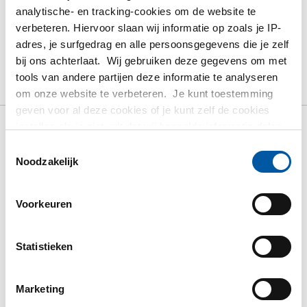
analytische- en tracking-cookies om de website te
verbeteren. Hiervoor slaan wij informatie op zoals je IP-
PRODUCT
PRODUCT OMSCHRIJVING
adres, je surfgedrag en alle persoonsgegevens die je zelf
BRUTO PRIJSLIJST
DOWNLOADS
bij ons achterlaat. Wij gebruiken deze gegevens om met
tools van andere partijen deze informatie te analyseren
SPECIFICATIES
om onze website te verbeteren. Je kunt toestemming
geven voor al deze cookies of je kunt zelf de cookies
instellen als je niet wilt dat wij bepaalde informatie delen.
Bruto prijslijst: Rvs 316
Meer informatie over de cookies die wij bijhouden en de
Toestemmingsselectie
partijen waarmee wij samenwerken vind je in ons
Noodzakelijk
cookiebeleid. Bekijk
HIER
ons beleid
terugslagklep RB bibi BSP
Voorkeuren
PN40 swing type
Statistieken
Prijzen in Euro per: 0 Stuks
Marketing