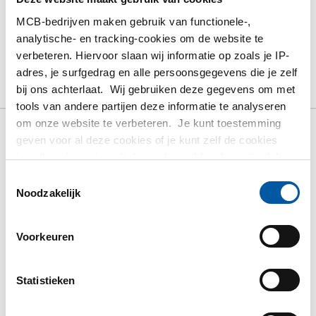
MCB-bedrijven maken gebruik van functionele-,
PRODUCT
PRODUCT OMSCHRIJVING
analytische- en tracking-cookies om de website te
verbeteren. Hiervoor slaan wij informatie op zoals je IP-
BRUTO PRIJSLIJST
DOWNLOADS
adres, je surfgedrag en alle persoonsgegevens die je zelf
bij ons achterlaat. Wij gebruiken deze gegevens om met
SPECIFICATIES
tools van andere partijen deze informatie te analyseren
om onze website te verbeteren. Je kunt toestemming
geven voor al deze cookies of je kunt zelf de cookies
Bruto prijslijst: Rvs 1.4408
instellen als je niet wilt dat wij bepaalde informatie delen.
Meer informatie over de cookies die wij bijhouden en de
Toestemmingsselectie
laskoppeling 3-dl con BSP
partijen waarmee wij samenwerken vind je in ons
Noodzakelijk
cookiebeleid. Bekijk
HIER
ons beleid
LAS/LAS + PTFE
Voorkeuren
Prijzen in Euro per: 0 Stuks
Statistieken