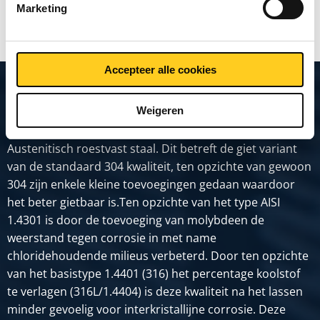
TOON MEER
Marketing
Accepteer alle cookies
Productomschrijving
Weigeren
Austenitisch roestvast staal. Dit betreft de giet variant
van de standaard 304 kwaliteit, ten opzichte van gewoon
304 zijn enkele kleine toevoegingen gedaan waardoor
het beter gietbaar is.Ten opzichte van het type AISI
1.4301 is door de toevoeging van molybdeen de
weerstand tegen corrosie in met name
chloridehoudende milieus verbeterd. Door ten opzichte
van het basistype 1.4401 (316) het percentage koolstof
te verlagen (316L/1.4404) is deze kwaliteit na het lassen
minder gevoelig voor interkristallijne corrosie. Deze