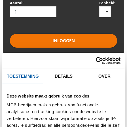
Aantal:
Eenheid:
INLOGGEN
Gelieve in te loggen om te bestellen
Bestel met uw eigen artikelnummers
TOESTEMMING
DETAILS
OVER
Calculeren met actuele Testas-prijzen
Volg uw order via Track&Trace
Deze website maakt gebruik van cookies
MCB-bedrijven maken gebruik van functionele-,
analytische- en tracking-cookies om de website te
verbeteren. Hiervoor slaan wij informatie op zoals je IP-
adres, je surfgedrag en alle persoonsgegevens die je zelf