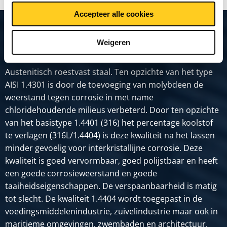
Accepteer alle cookies
Productomschrijving
Weigeren
Austenitisch roestvast staal. Ten opzichte van het type
AISI 1.4301 is door de toevoeging van molybdeen de
weerstand tegen corrosie in met name
chloridehoudende milieus verbeterd. Door ten opzichte
van het basistype 1.4401 (316) het percentage koolstof
te verlagen (316L/1.4404) is deze kwaliteit na het lassen
minder gevoelig voor interkristallijne corrosie. Deze
kwaliteit is goed vervormbaar, goed polijstbaar en heeft
een goede corrosieweerstand en goede
taaiheidseigenschappen. De verspaanbaarheid is matig
tot slecht. De kwaliteit 1.4404 wordt toegepast in de
voedingsmiddelenindustrie, zuivelindustrie maar ook in
maritieme omgevingen, zwembaden en architectuur.