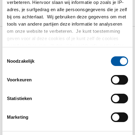
verbeteren. Hiervoor slaan wij informatie op zoals je IP-
BRUTO PRIJSLIJST
DOWNLOADS
adres, je surfgedrag en alle persoonsgegevens die je zelf
bij ons achterlaat. Wij gebruiken deze gegevens om met
SPECIFICATIES
tools van andere partijen deze informatie te analyseren
om onze website te verbeteren. Je kunt toestemming
geven voor al deze cookies of je kunt zelf de cookies
Bruto prijslijst: Rvs
instellen als je niet wilt dat wij bepaalde informatie delen.
Meer informatie over de cookies die wij bijhouden en de
Toestemmingsselectie
voorlasflens 316L ASTM A
partijen waarmee wij samenwerken vind je in ons
Noodzakelijk
cookiebeleid. Bekijk
HIER
ons beleid
182
Voorkeuren
Prijzen in Euro per: 0 Stuks
Statistieken
TOON MEER
Marketing