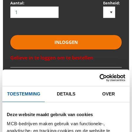
Aantal:
Eenheid:
INLOGGEN
Gelieve in te loggen om te bestellen
Bestel met uw eigen artikelnummers
Calculeren met actuele Testas-prijzen
TOESTEMMING
DETAILS
OVER
Volg uw order via Track&Trace
Deze website maakt gebruik van cookies
MCB-bedrijven maken gebruik van functionele-,
analytische- en tracking-cookies om de website te