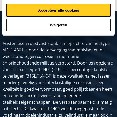
Accepteer alle cookies
Weigeren
Productomschrijving
Austenitisch roestvast staal. Ten opzichte van het type
AISI 1.4301 is door de toevoeging van molybdeen de
weerstand tegen corrosie in met name
chloridehoudende milieus verbeterd. Door ten opzichte
van het basistype 1.4401 (316) het percentage koolstof
te verlagen (316L/1.4404) is deze kwaliteit na het lassen
minder gevoelig voor interkristallijne corrosie. Deze
kwaliteit is goed vervormbaar, goed polijstbaar en heeft
een goede corrosieweerstand en goede
taaiheidseigenschappen. De verspaanbaarheid is matig
tot slecht. De kwaliteit 1.4404 wordt toegepast in de
voedingsmiddelenindustrie, zuivelindustrie maar ook in