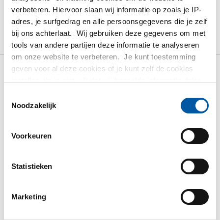
PRODUCT
PRODUCT OMSCHRIJVING
verbeteren. Hiervoor slaan wij informatie op zoals je IP-
BRUTO PRIJSLIJST
DOWNLOADS
adres, je surfgedrag en alle persoonsgegevens die je zelf
bij ons achterlaat. Wij gebruiken deze gegevens om met
SPECIFICATIES
tools van andere partijen deze informatie te analyseren
om onze website te verbeteren. Je kunt toestemming
geven voor al deze cookies of je kunt zelf de cookies
instellen als je niet wilt dat wij bepaalde informatie delen.
Bruto prijslijst: Naadloze
Meer informatie over de cookies die wij bijhouden en de
Toestemmingsselectie
partijen waarmee wij samenwerken vind je in ons
Noodzakelijk
lasverloop 316L A-403
cookiebeleid. Bekijk
HIER
ons beleid
excentrisch
Voorkeuren
Prijzen in Euro per: 0 Stuks
Statistieken
Marketing
TOON MEER