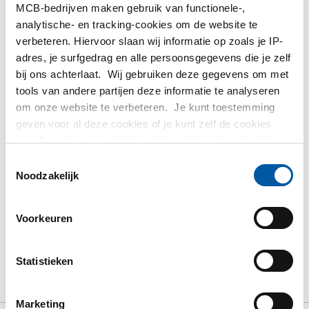
MCB-bedrijven maken gebruik van functionele-,
INLOGGEN
analytische- en tracking-cookies om de website te
verbeteren. Hiervoor slaan wij informatie op zoals je IP-
Gelieve in te loggen om te bestellen
adres, je surfgedrag en alle persoonsgegevens die je zelf
bij ons achterlaat. Wij gebruiken deze gegevens om met
tools van andere partijen deze informatie te analyseren
Bestel met uw eigen artikelnummers
om onze website te verbeteren. Je kunt toestemming
Calculeren met actuele Testas-prijzen
geven voor al deze cookies of je kunt zelf de cookies
instellen als je niet wilt dat wij bepaalde informatie delen.
Volg uw order via Track&Trace
Meer informatie over de cookies die wij bijhouden en de
Toestemmingsselectie
partijen waarmee wij samenwerken vind je in ons
Noodzakelijk
cookiebeleid. Bekijk
HIER
ons beleid
Voorkeuren
PRODUCT
PRODUCT OMSCHRIJVING
BRUTO PRIJSLIJST
DOWNLOADS
Statistieken
SPECIFICATIES
Marketing