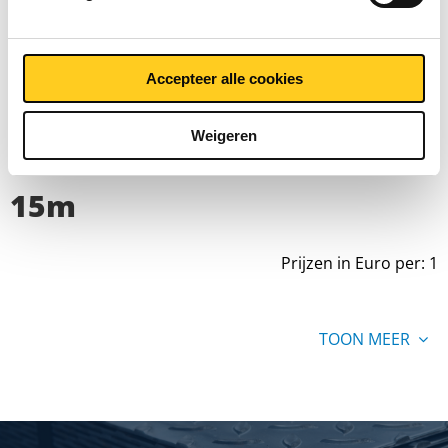
Bruto prijslijst: Koperen
Accepteer alle cookies
koelleiding Cu-DHP/R220
Weigeren
zacht afgestopt op rol a
15m
Prijzen in Euro per: 1
TOON MEER