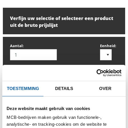
Verfijn uw selectie of selecteer een product
uit de bruto prijslijst
Aantal:
Eenheid:
INLOGGEN
TOESTEMMING
DETAILS
OVER
Gelieve in te loggen om te bestellen
Deze website maakt gebruik van cookies
MCB-bedrijven maken gebruik van functionele-,
Bestel met uw eigen artikelnummers
analytische- en tracking-cookies om de website te
Calculeren met actuele Testas-prijzen