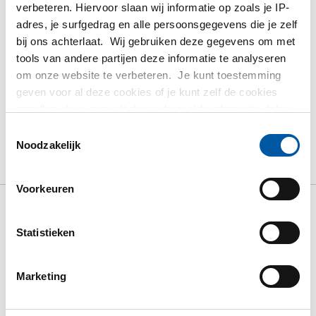
verbeteren. Hiervoor slaan wij informatie op zoals je IP-
Volg uw order via Track&Trace
adres, je surfgedrag en alle persoonsgegevens die je zelf
bij ons achterlaat. Wij gebruiken deze gegevens om met
tools van andere partijen deze informatie te analyseren
om onze website te verbeteren. Je kunt toestemming
geven voor al deze cookies of je kunt zelf de cookies
PRODUCT
PRODUCT OMSCHRIJVING
instellen als je niet wilt dat wij bepaalde informatie delen.
Meer informatie over de cookies die wij bijhouden en de
Toestemmingsselectie
BRUTO PRIJSLIJST
DOWNLOADS
partijen waarmee wij samenwerken vind je in ons
Noodzakelijk
cookiebeleid. Bekijk
HIER
ons beleid
SPECIFICATIES
Voorkeuren
Bruto prijslijst: Alloy 718
Statistieken
(2.4668/N07718) plaat/band
Marketing
warmgewalst