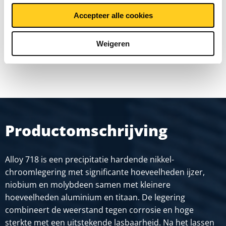
Accepteer alle cookies
Prijzen in Euro per: 1
Weigeren
TOON MEER
Productomschrijving
Alloy 718 is een precipitatie hardende nikkel-
chroomlegering met significante hoeveelheden ijzer,
niobium en molybdeen samen met kleinere
hoeveelheden aluminium en titaan. De legering
combineert de weerstand tegen corrosie en hoge
sterkte met een uitstekende lasbaarheid. Na het lassen