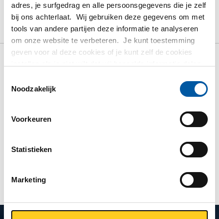
adres, je surfgedrag en alle persoonsgegevens die je zelf
BRUTO PRIJSLIJST
DOWNLOADS
bij ons achterlaat. Wij gebruiken deze gegevens om met
tools van andere partijen deze informatie te analyseren
SPECIFICATIES
om onze website te verbeteren. Je kunt toestemming
geven voor al deze cookies of je kunt zelf de cookies
instellen als je niet wilt dat wij bepaalde informatie delen.
Bruto prijslijst: Alloy 825
Meer informatie over de cookies die wij bijhouden en de
Toestemmingsselectie
partijen waarmee wij samenwerken vind je in ons
Noodzakelijk
(2.4858) rond
cookiebeleid. Bekijk
HIER
ons beleid
Voorkeuren
Prijzen in Euro per: 1
Statistieken
TOON MEER
Marketing