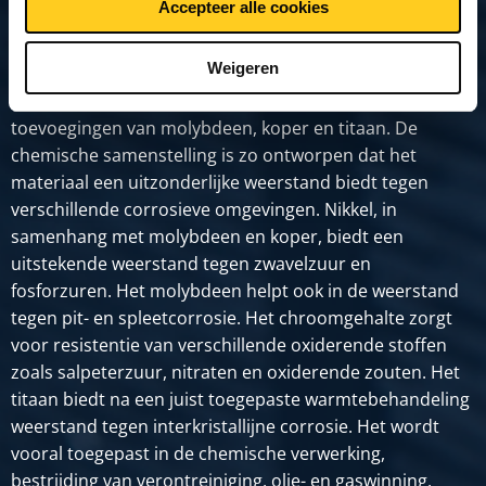
Accepteer alle cookies
Productomschrijving
Weigeren
Alloy 825 is een nikkel-ijzer-chroom legering met
toevoegingen van molybdeen, koper en titaan. De
chemische samenstelling is zo ontworpen dat het
materiaal een ​​uitzonderlijke weerstand biedt tegen
verschillende corrosieve omgevingen. Nikkel, in
samenhang met molybdeen en koper, biedt een
uitstekende weerstand tegen zwavelzuur en
fosforzuren. Het molybdeen helpt ook in de weerstand
tegen pit- en spleetcorrosie. Het chroomgehalte zorgt
voor resistentie van verschillende oxiderende stoffen
zoals salpeterzuur, nitraten en oxiderende zouten. Het
titaan biedt na een juist toegepaste warmtebehandeling
weerstand tegen interkristallijne corrosie. Het wordt
vooral toegepast in de chemische verwerking,
bestrijding van verontreiniging, olie- en gaswinning,