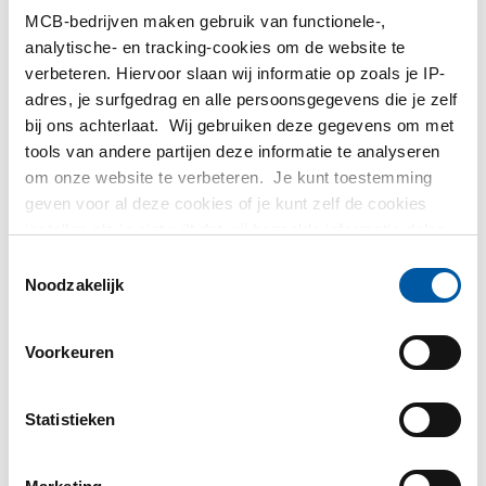
MCB-bedrijven maken gebruik van functionele-,
Rvs plaat/band
Rvs plaat/band
analytische- en tracking-cookies om de website te
304/304L kgw 1z gesl
304/304L kgw 1z gesl
verbeteren. Hiervoor slaan wij informatie op zoals je IP-
k320 Fiberlaser 100
k240 Fiberlaser 100
adres, je surfgedrag en alle persoonsgegevens die je zelf
Mu
Mu
bij ons achterlaat. Wij gebruiken deze gegevens om met
2500-0210
2500-0211
tools van andere partijen deze informatie te analyseren
om onze website te verbeteren. Je kunt toestemming
geven voor al deze cookies of je kunt zelf de cookies
SELECTEER UW MAAT
SELECTEER UW MAAT
instellen als je niet wilt dat wij bepaalde informatie delen.
Meer informatie over de cookies die wij bijhouden en de
Toestemmingsselectie
partijen waarmee wij samenwerken vind je in ons
Noodzakelijk
cookiebeleid. Bekijk
HIER
ons beleid
Voorkeuren
Statistieken
Rvs plaat/band 316L