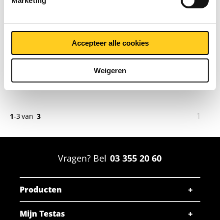
Marketing
kgw 1z geslepen
k320+100Mu
laserfolie
2500-0221
Accepteer alle cookies
Weigeren
SELECTEER UW MAAT
U
1
1
-
3
van
3
bent
op
pagin
Vragen? Bel
03 355 20 60
Producten
Mijn Testas