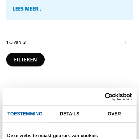
LEES MEER
1
-
3
van
3
U
1
bent
op
FILTEREN
pagin
TOESTEMMING
DETAILS
OVER
Deze website maakt gebruik van cookies