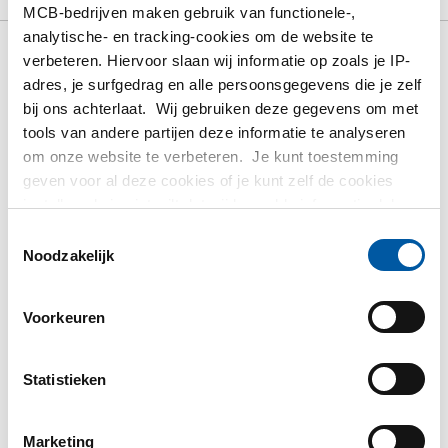
MCB-bedrijven maken gebruik van functionele-,
analytische- en tracking-cookies om de website te
verbeteren. Hiervoor slaan wij informatie op zoals je IP-
Bruto prijslijst: Rvs
adres, je surfgedrag en alle persoonsgegevens die je zelf
bij ons achterlaat. Wij gebruiken deze gegevens om met
plaat/band 316L kgw finish
tools van andere partijen deze informatie te analyseren
om onze website te verbeteren. Je kunt toestemming
2B zonder papier
geven voor al deze cookies of je kunt zelf de cookies
instellen als je niet wilt dat wij bepaalde informatie delen.
Meer informatie over de cookies die wij bijhouden en de
Toestemmingsselectie
Prijzen in Euro per: 0 KG
partijen waarmee wij samenwerken vind je in ons
Noodzakelijk
cookiebeleid. Bekijk
HIER
ons beleid
Artikelnummer
Voorkeuren
2500-0721-3151
Omschrijving
Rvs plaat 316L kgw finish 2B 3000x1500x1 zonder
Statistieken
papier
Marketing
Stuks gewicht in kg