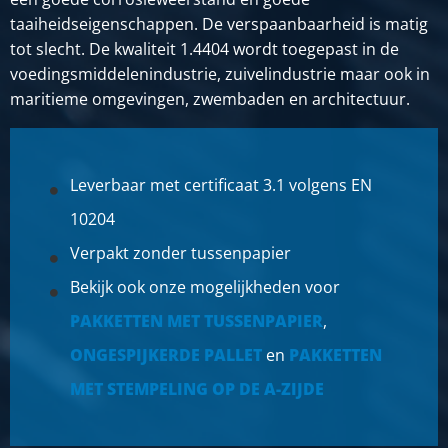
Artikelnummer
taaiheidseigenschappen. De verspaanbaarheid is matig
2500-0721-41515
tot slecht. De kwaliteit 1.4404 wordt toegepast in de
Omschrijving
Rvs plaat 316L kgw finish 2B 4000x1500x1,5 zonder
voedingsmiddelenindustrie, zuivelindustrie maar ook in
papier
maritieme omgevingen, zwembaden en architectuur.
Stuks gewicht in kg
72,00
Bruto prijs
Leverbaar met certificaat 3.1 volgens EN
SELECTEER
10204
Artikelnummer
Verpakt zonder tussenpapier
2500-0721-251252
Omschrijving
Bekijk ook onze mogelijkheden voor
Rvs plaat 316L kgw finish 2B 2500x1250x2 zonder
PAKKETTEN MET TUSSENPAPIER
,
papier
ONGESPIJKERDE PALLET
en
PAKKETTEN
Stuks gewicht in kg
MET STEMPELING OP DE A-ZIJDE
50,00
Bruto prijs