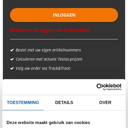
INLOGGEN
Gelieve in te loggen om te bestellen
Bestel met uw eigen artikelnummers
Calculeren met actuele Testas-prijzen
Volg uw order via Track&Trace
PRODUCT
PRODUCT OMSCHRIJVING
TOESTEMMING
DETAILS
OVER
BRUTO PRIJSLIJST
DOWNLOADS
Deze website maakt gebruik van cookies
SPECIFICATIES