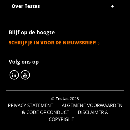
Stuks gewicht in kg
Over Testas
128,00
Bruto prijs
SELECTEER
Blijf op de hoogte
Artikelnummer
SCHRIJF JE IN VOOR DE NIEUWSBRIEF!
2500-0721-622
Omschrijving
Rvs plaat 316L kgw finish 2B 6000x2000x2 zonder
Volg ons op
papier
Stuks gewicht in kg
192,00
Bruto prijs
©
Testas
2025
SELECTEER
PRIVACY STATEMENT
ALGEMENE VOORWAARDEN
& CODE OF CONDUCT
DISCLAIMER &
Artikelnummer
COPYRIGHT
2500-0721-251253
Omschrijving