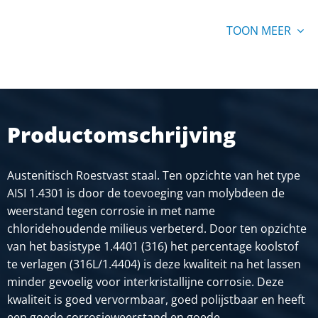
papier
TOON MEER
Stuks gewicht in kg
37,50
Bruto prijs
SELECTEER
Productomschrijving
Artikelnummer
2500-0721-31515
Omschrijving
Austenitisch Roestvast staal. Ten opzichte van het type
Rvs plaat 316L kgw finish 2B 3000x1500x1,5 zonder
AISI 1.4301 is door de toevoeging van molybdeen de
papier
weerstand tegen corrosie in met name
chloridehoudende milieus verbeterd. Door ten opzichte
Stuks gewicht in kg
van het basistype 1.4401 (316) het percentage koolstof
54,00
te verlagen (316L/1.4404) is deze kwaliteit na het lassen
Bruto prijs
minder gevoelig voor interkristallijne corrosie. Deze
SELECTEER
kwaliteit is goed vervormbaar, goed polijstbaar en heeft
een goede corrosieweerstand en goede