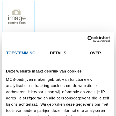
TOESTEMMING
DETAILS
OVER
Dit product kan niet online besteld worden,
voor meer informatie kunt u afdeling Verkoop
contacteren.
Deze website maakt gebruik van cookies
MCB-bedrijven maken gebruik van functionele-,
analytische- en tracking-cookies om de website te
Bestel met uw eigen artikelnummers
verbeteren. Hiervoor slaan wij informatie op zoals je IP-
Calculeren met actuele Testas-prijzen
adres, je surfgedrag en alle persoonsgegevens die je zelf
Volg uw order via Track&Trace
bij ons achterlaat. Wij gebruiken deze gegevens om met
tools van andere partijen deze informatie te analyseren