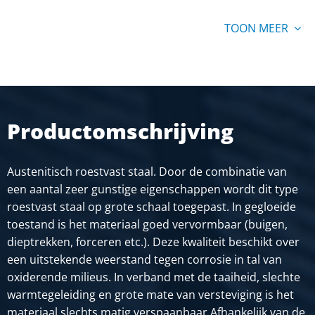
ongegloeid
TOON MEER
Stuks gewicht in kg
3,552
Bruto prijs
SELECTEER
Productomschrijving
Artikelnummer
2460-0210-1515
Omschrijving
Austenitisch roestvast staal. Door de combinatie van
Rvs gelaste ronde buis 1.4301 (304) 15x1,5 geslepen
een aantal zeer gunstige eigenschappen wordt dit type
k320 ongegloeid
roestvast staal op grote schaal toegepast. In gegloeide
toestand is het materiaal goed vervormbaar (buigen,
Stuks gewicht in kg
dieptrekken, forceren etc.). Deze kwaliteit beschikt over
3,042
een uitstekende weerstand tegen corrosie in tal van
Bruto prijs
oxiderende milieus. In verband met de taaiheid, slechte
SELECTEER
warmtegeleiding en grote mate van versteviging is het
materiaal slechts matig verspaanbaar.Afhankelijk van de
Artikelnummer