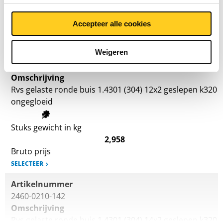
2,376
Bruto prijs
Accepteer alle cookies
SELECTEER
Weigeren
Artikelnummer
2460-0210-122
Omschrijving
Rvs gelaste ronde buis 1.4301 (304) 12x2 geslepen k320
ongegloeid
Stuks gewicht in kg
2,958
Bruto prijs
SELECTEER
Artikelnummer
2460-0210-142
Omschrijving
Rvs gelaste ronde buis 1.4301 (304) 14x2 geslepen k320