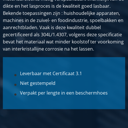
dikte en het lasproces is de kwaliteit goed lasbaar.
2460-0210-1615
Bekende toepassingen zijn : huishoudelijke apparaten,
Omschrijving
Rvs gelaste ronde buis 1.4301 (304) 16x1,5 geslepen
machines in de zuivel- en foodindustrie, spoelbakken en
k320 ongegloeid
aanrechtbladen. Vaak is deze kwaliteit dubbel
gecertificeerd als 304L/1.4307, volgens deze specificatie
bevat het materiaal wat minder koolstof ter voorkoming
Stuks gewicht in kg
3,27
van interkristallijne corrosie na het lassen.
Bruto prijs
SELECTEER
Leverbaar met Certificaat 3.1
Artikelnummer
2460-0210-162
Niet gestempeld
Omschrijving
Verpakt per lengte in een beschermhoes
Rvs gelaste ronde buis 1.4301 (304) 16x2 geslepen k320
ongegloeid
Stuks gewicht in kg
4,206