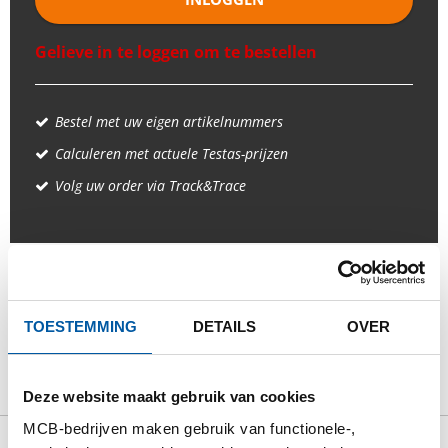
Gelieve in te loggen om te bestellen
Bestel met uw eigen artikelnummers
Calculeren met actuele Testas-prijzen
Volg uw order via Track&Trace
PRODUCT
PRODUCT OMSCHRIJVING
TOESTEMMING
DETAILS
OVER
BRUTO PRIJSLIJST
DOWNLOADS
SPECIFICATIES
Deze website maakt gebruik van cookies
MCB-bedrijven maken gebruik van functionele-,