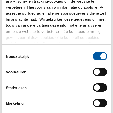
analytische- en tracking-cookies om de website te
Bruto prijslijst: Rvs 1.4301
verbeteren. Hiervoor slaan wij informatie op zoals je IP-
adres, je surfgedrag en alle persoonsgegevens die je zelf
gelaste ronde buis
bij ons achterlaat. Wij gebruiken deze gegevens om met
tools van andere partijen deze informatie te analyseren
geslepen korrel 320
om onze website te verbeteren. Je kunt toestemming
geven voor al deze cookies of je kunt zelf de cookies
ongegloeid
instellen als je niet wilt dat wij bepaalde informatie delen.
Meer informatie over de cookies die wij bijhouden en de
Toestemmingsselectie
partijen waarmee wij samenwerken vind je in ons
Noodzakelijk
Prijzen in Euro per: 0 Meter
cookiebeleid. Bekijk
HIER
ons beleid
Voorkeuren
Artikelnummer
2460-0210-1215
Omschrijving
Statistieken
Rvs gelaste ronde buis 1.4301 (304) 12x1,5 geslepen
k320 ongegloeid
Marketing
Stuks gewicht in kg