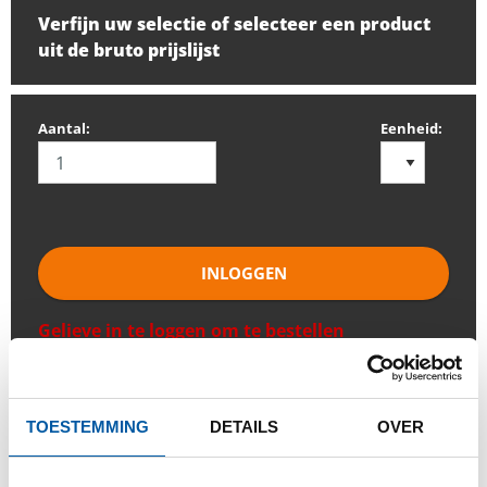
Verfijn uw selectie of selecteer een product
uit de bruto prijslijst
Aantal:
Eenheid:
INLOGGEN
Gelieve in te loggen om te bestellen
Bestel met uw eigen artikelnummers
TOESTEMMING
DETAILS
OVER
Calculeren met actuele Testas-prijzen
Volg uw order via Track&Trace