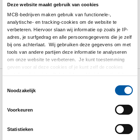
Deze website maakt gebruik van cookies
MCB-bedrijven maken gebruik van functionele-,
analytische- en tracking-cookies om de website te
verbeteren. Hiervoor slaan wij informatie op zoals je IP-
PRODUCT
PRODUCT OMSCHRIJVING
adres, je surfgedrag en alle persoonsgegevens die je zelf
bij ons achterlaat. Wij gebruiken deze gegevens om met
BRUTO PRIJSLIJST
DOWNLOADS
tools van andere partijen deze informatie te analyseren
om onze website te verbeteren. Je kunt toestemming
SPECIFICATIES
geven voor al deze cookies of je kunt zelf de cookies
instellen als je niet wilt dat wij bepaalde informatie delen.
Meer informatie over de cookies die wij bijhouden en de
Toestemmingsselectie
Bruto prijslijst: Rvs
partijen waarmee wij samenwerken vind je in ons
Noodzakelijk
cookiebeleid. Bekijk
HIER
ons beleid
1.4571(316Ti) lasergelast
Voorkeuren
ronde buis k320 ongegloeid
Statistieken
Prijzen in Euro per: 0