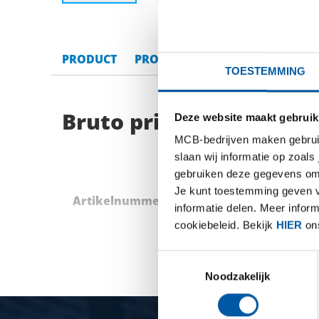
PRODUCT
PRODUCT OMSCHRIJVING
BRU
TOESTEMMING
Bruto prijslijst: Rvs 3
Deze website maakt gebruik
MCB-bedrijven maken gebruik 
slaan wij informatie op zoals
gebruiken deze gegevens om 
Je kunt toestemming geven voo
Artikelnummer
Omschrijving
informatie delen. Meer infor
cookiebeleid. Bekijk
HIER
ons
Toestemmingsselectie
Noodzakelijk