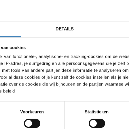
TO PRIJSLIJST
DOWNLOADS
SPECIFICATIES
DETAILS
16L naadloze ronde buis ASTM 
 van cookies
van functionele-, analytische- en tracking-cookies om de websi
 je IP-adres, je surfgedrag en alle persoonsgegevens die je zelf b
met tools van andere partijen deze informatie te analyseren om
r al deze cookies of je kunt zelf de cookies instellen als je niet
matie over de cookies die wij bijhouden en de partijen waarmee w
 beleid
Voorkeuren
Statistieken