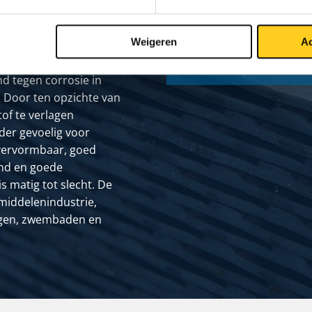
Weigeren
Ac
Leverbaar met Certf
t type AISI 1.4301 is
d tegen corrosie in
 Door ten opzichte van
tof te verlagen
nder gevoelig voor
d vervormbaar, goed
and en goede
 matig tot slecht. De
smiddelenindustrie,
ngen, zwembaden en