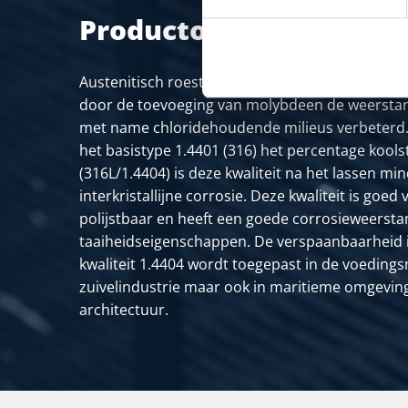
Productomschrijving
Austenitisch roestvast staal. Ten opzichte van he
door de toevoeging van molybdeen de weerstan
met name chloridehoudende milieus verbeterd.
het basistype 1.4401 (316) het percentage kools
(316L/1.4404) is deze kwaliteit na het lassen mi
interkristallijne corrosie. Deze kwaliteit is goe
polijstbaar en heeft een goede corrosieweerst
taaiheidseigenschappen. De verspaanbaarheid is
kwaliteit 1.4404 wordt toegepast in de voeding
zuivelindustrie maar ook in maritieme omgevi
architectuur.