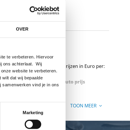
OVER
A-312
te te verbeteren. Hiervoor
ij ons achterlaat. Wij
Prijzen in Euro per:
 onze website te verbeteren.
 wilt dat wij bepaalde
Stuks gewicht in kg
Bruto prijs
ij samenwerken vind je in ons
TOON MEER
Marketing