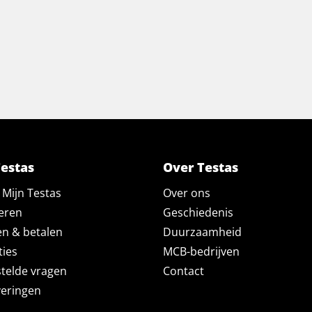
Testas
Over Testas
Mijn Testas
Over ons
eren
Geschiedenis
en & betalen
Duurzaamheid
ties
MCB-bedrijven
telde vragen
Contact
veringen