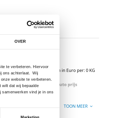
OVER
HE-A
te te verbeteren. Hiervoor
Prijzen in Euro per: 0 KG
ij ons achterlaat. Wij
 onze website te verbeteren.
Stuks gewicht in kg
Bruto prijs
 wilt dat wij bepaalde
ij samenwerken vind je in ons
TOON MEER
Marketing