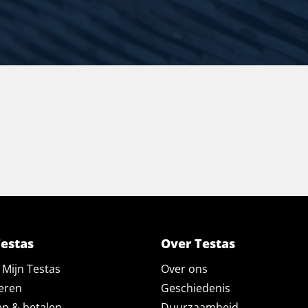
Testas
Over Testas
Mijn Testas
Over ons
eren
Geschiedenis
en & betalen
Duurzaamheid