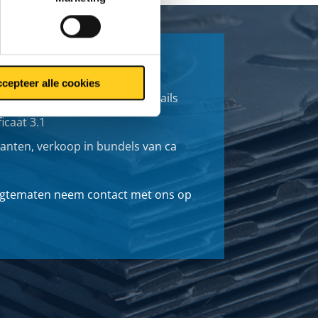
breide normeringen (o.a. CE
cepteer alle cookies
ntact met ons op voor de details
icaat 3.1
anten, verkoop in bundels van ca
ngtematen neem contact met ons op