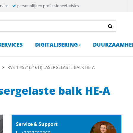
rvice
persoonlijk en professioneel advies
SERVICES
DIGITALISERING
DUURZAAMHE
RVS 1.4571(316TI) LASERGELASTE BALK HE-A
asergelaste balk HE-A
Service & Support
+3233552060