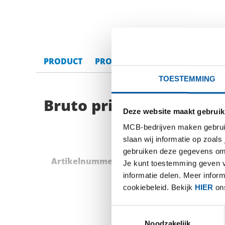
PRODUCT
PRODUCT OMSCHRIJVING
BRU
TOESTEMMING
Bruto prijslijst: Rvs 1.
Deze website maakt gebruik
MCB-bedrijven maken gebruik 
slaan wij informatie op zoals
gebruiken deze gegevens om 
Artikelnummer
Omschrijving
Je kunt toestemming geven voo
informatie delen. Meer infor
cookiebeleid. Bekijk
HIER
ons
Toestemmingsselectie
Noodzakelijk