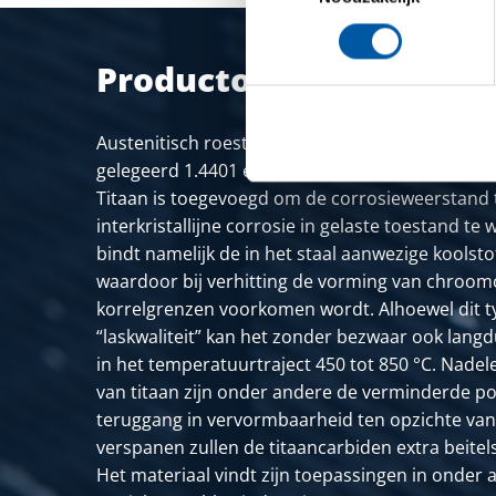
Productomschrijving
Austenitisch roestvast staal. Dit type roestvast 
gelegeerd 1.4401 en heeft dus nagenoeg dezelf
Titaan is toegevoegd om de corrosieweerstand
interkristallijne corrosie in gelaste toestand te
bindt namelijk de in het staal aanwezige koolsto
waardoor bij verhitting de vorming van chroom
korrelgrenzen voorkomen wordt. Alhoewel dit t
“laskwaliteit” kan het zonder bezwaar ook lang
in het temperatuurtraject 450 tot 850 °C. Nade
van titaan zijn onder andere de verminderde po
teruggang in vervormbaarheid ten opzichte van h
verspanen zullen de titaancarbiden extra beitel
Het materiaal vindt zijn toepassingen in onder