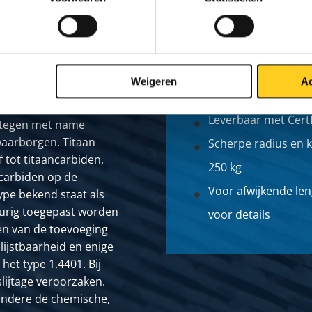
Voorzien van uitge
Weigeren
Ac
staal is een met titaan
normering) neem co
de eigenschappen.
Leverbaar met Certf
 tegen met name
 waarborgen. Titaan
Scherpe radius en k
f tot titaancarbiden,
250 kg
carbiden op de
Voor afwijkende le
ype bekend staat als
durig toegepast worden
voor details
len van de toevoeging
lijstbaarheid en enige
et type 1.4401. Bij
slijtage veroorzaken.
 andere de chemische,