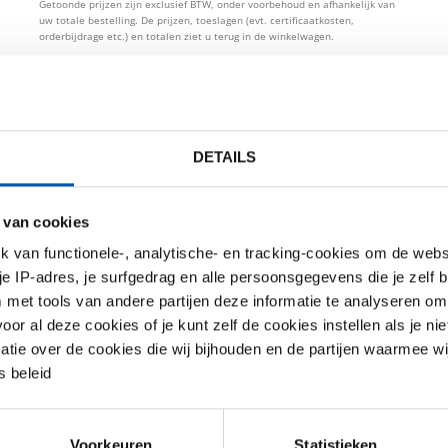
Getoonde prijzen zijn exclusief BTW, onder voorbehoud en afhankelijk van
uw totale bestelling. De prijzen, toeslagen (evt. certificaatkosten,
orderbijdrage etc.) en totalen ziet u terug in de winkelwagen.
TO PRIJSLIJST
DOWNLOADS
SPECIFICATIES
DETAILS
4571(316Ti) lasergelaste balk 
 van cookies
van functionele-, analytische- en tracking-cookies om de websi
 je IP-adres, je surfgedrag en alle persoonsgegevens die je zelf b
met tools van andere partijen deze informatie te analyseren om
r al deze cookies of je kunt zelf de cookies instellen als je niet
matie over de cookies die wij bijhouden en de partijen waarmee w
 beleid
Voorkeuren
Statistieken