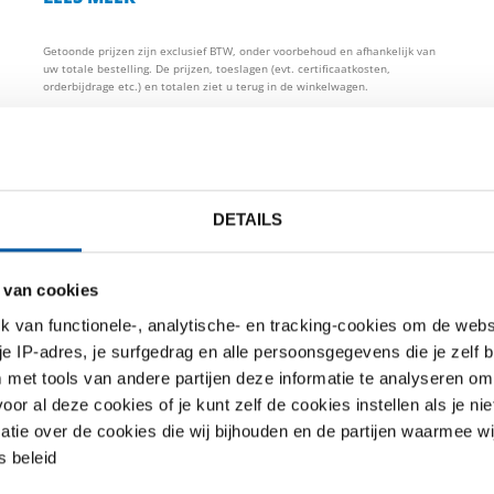
Getoonde prijzen zijn exclusief BTW, onder voorbehoud en afhankelijk van
uw totale bestelling. De prijzen, toeslagen (evt. certificaatkosten,
orderbijdrage etc.) en totalen ziet u terug in de winkelwagen.
DETAILS
TO PRIJSLIJST
DOWNLOADS
SPECIFICATIES
 van cookies
van functionele-, analytische- en tracking-cookies om de websi
4301/1.4307 (304/304L) laserge
 je IP-adres, je surfgedrag en alle persoonsgegevens die je zelf b
met tools van andere partijen deze informatie te analyseren om
r al deze cookies of je kunt zelf de cookies instellen als je niet
matie over de cookies die wij bijhouden en de partijen waarmee w
 beleid