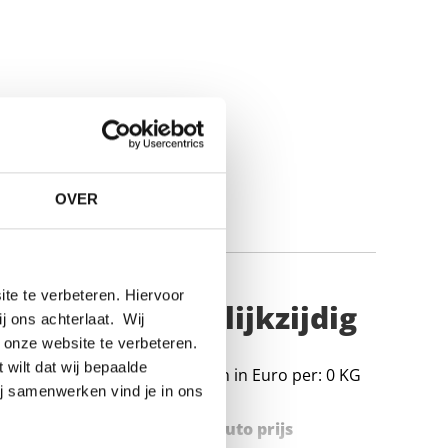
OVER
te te verbeteren. Hiervoor
last hoek ongelijkzijdig
ij ons achterlaat. Wij
 onze website te verbeteren.
 wilt dat wij bepaalde
Prijzen in Euro per: 0 KG
ij samenwerken vind je in ons
Stuks gewicht in kg
Bruto prijs