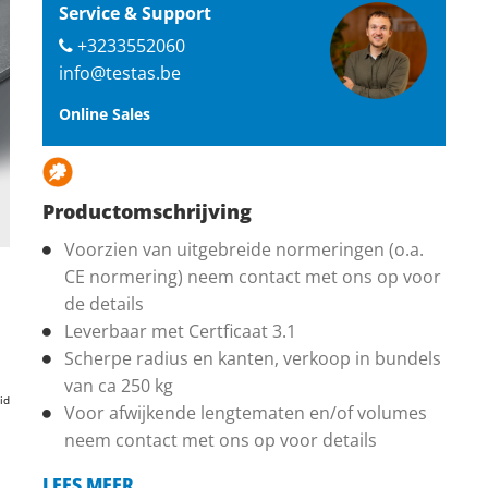
Service & Support
+3233552060
info@testas.be
Online Sales
Productomschrijving
Voorzien van uitgebreide normeringen (o.a.
CE normering) neem contact met ons op voor
de details
Leverbaar met Certficaat 3.1
Scherpe radius en kanten, verkoop in bundels
van ca 250 kg
id
Voor afwijkende lengtematen en/of volumes
neem contact met ons op voor details
LEES MEER