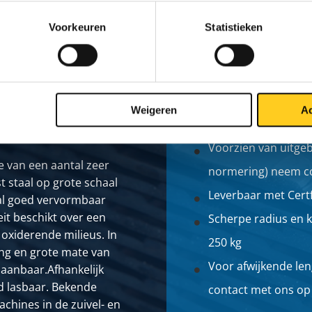
Voorkeuren
Statistieken
Weigeren
Ac
Voorzien van uitge
e van een aantal zeer
normering) neem co
t staal op grote schaal
Leverbaar met Certf
aal goed vervormbaar
eit beschikt over een
Scherpe radius en k
 oxiderende milieus. In
250 kg
ing en grote mate van
Voor afwijkende le
paanbaar.Afhankelijk
ed lasbaar. Bekende
contact met ons op 
achines in de zuivel- en