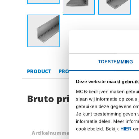
TOESTEMMING
PRODUCT
PRODUCT OMSCHRIJVING
BRU
Deze website maakt gebruik
MCB-bedrijven maken gebruik 
Bruto prijslijst: Rvs 1.
slaan wij informatie op zoals
gebruiken deze gegevens om 
Je kunt toestemming geven voo
informatie delen. Meer infor
cookiebeleid. Bekijk
HIER
ons
Artikelnummer
Omschrijving