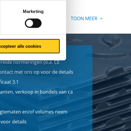
Marketing
TOON MEER
cepteer alle cookies
breide normeringen (o.a. CE
ntact met ons op voor de details
icaat 3.1
anten, verkoop in bundels van ca
ngtematen en/of volumes neem
voor details