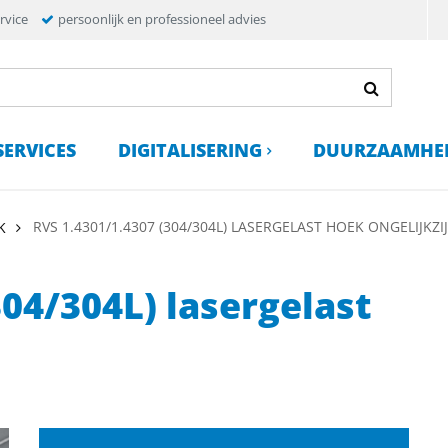
rvice
persoonlijk en professioneel advies
SERVICES
DIGITALISERING
DUURZAAMHE
RVS 1.4301/1.4307 (304/304L) LASERGELAST HOEK ONGELIJKZI
K
304/304L) lasergelast