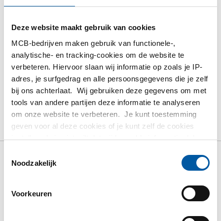
Calculeren met actuele Testas-prijzen
Volg uw order via Track&Trace
Deze website maakt gebruik van cookies
MCB-bedrijven maken gebruik van functionele-,
analytische- en tracking-cookies om de website te
verbeteren. Hiervoor slaan wij informatie op zoals je IP-
adres, je surfgedrag en alle persoonsgegevens die je zelf
PRODUCT
PRODUCT OMSCHRIJVING
bij ons achterlaat. Wij gebruiken deze gegevens om met
tools van andere partijen deze informatie te analyseren
BRUTO PRIJSLIJST
DOWNLOADS
om onze website te verbeteren. Je kunt toestemming
geven voor al deze cookies of je kunt zelf de cookies
SPECIFICATIES
instellen als je niet wilt dat wij bepaalde informatie delen.
Meer informatie over de cookies die wij bijhouden en de
Toestemmingsselectie
partijen waarmee wij samenwerken vind je in ons
Noodzakelijk
Bruto prijslijst: Rvs
cookiebeleid. Bekijk
HIER
ons beleid
1.4301/1.4307 (304/304L)
Voorkeuren