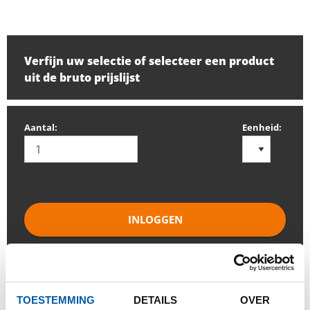
Verfijn uw selectie of selecteer een product
uit de bruto prijslijst
Aantal:
Eenheid:
INLOGGEN
Gelieve in te loggen om te bestellen
TOESTEMMING
DETAILS
OVER
Bestel met uw eigen artikelnummers