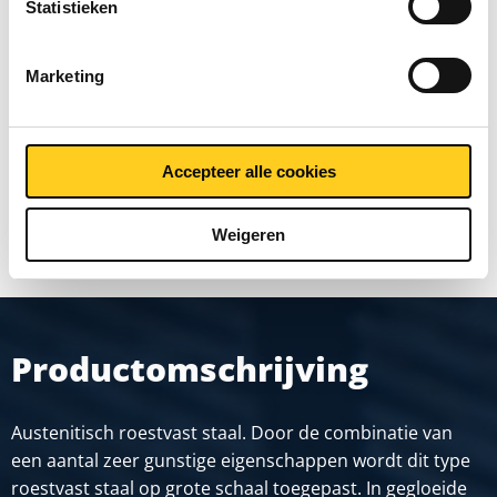
blank geslepen passing h8
Statistieken
rond
Marketing
Prijzen in Euro per: 0
Accepteer alle cookies
TOON MEER
Weigeren
Productomschrijving
Austenitisch roestvast staal. Door de combinatie van
een aantal zeer gunstige eigenschappen wordt dit type
roestvast staal op grote schaal toegepast. In gegloeide