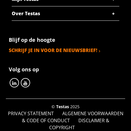
Bruto prijs
SELECTEER
Over Testas
Artikelnummer
2400-0350-85
Omschrijving
Blijf op de hoogte
Rvs 1.4539 warmgewalst rond 85 geschild gegloeid ca 6
SCHRIJF JE IN VOOR DE NIEUWSBRIEF!
mtr
Stuks gewicht in kg
Bruto prijs
Volg ons op
SELECTEER
Artikelnummer
2400-0350-90
Omschrijving
Rvs 1.4539 warmgewalst rond 90 geschild gegloeid ca 6
©
Testas
2025
mtr
PRIVACY STATEMENT
ALGEMENE VOORWAARDEN
Stuks gewicht in kg
& CODE OF CONDUCT
DISCLAIMER &
Bruto prijs
COPYRIGHT