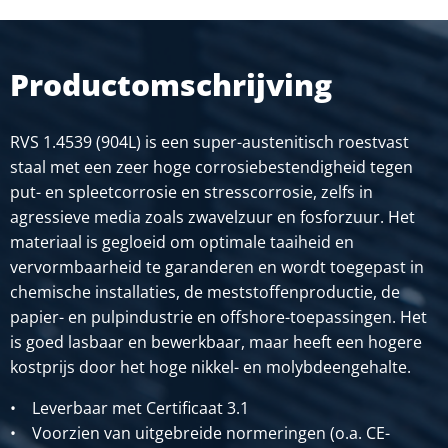
mtr
Stuks gewicht in kg
Bruto prijs
Productomschrijving
SELECTEER
Artikelnummer
RVS 1.4539 (904L) is een super-austenitisch roestvast
2400-0350-50
staal met een zeer hoge corrosiebestendigheid tegen
Omschrijving
put- en spleetcorrosie en stresscorrosie, zelfs in
Rvs 1.4539 warmgewalst rond 50 geschild gegloeid ca 6
agressieve media zoals zwavelzuur en fosforzuur. Het
mtr
materiaal is gegloeid om optimale taaiheid en
Stuks gewicht in kg
vervormbaarheid te garanderen en wordt toegepast in
Bruto prijs
chemische installaties, de meststoffenproductie, de
SELECTEER
papier- en pulpindustrie en offshore-toepassingen. Het
is goed lasbaar en bewerkbaar, maar heeft een hogere
Artikelnummer
kostprijs door het hoge nikkel- en molybdeengehalte.
2400-0350-60
Omschrijving
• Leverbaar met Certificaat 3.1
Rvs 1.4539 warmgewalst rond 60 geschild gegloeid ca 6
• Voorzien van uitgebreide normeringen (o.a. CE-
mtr