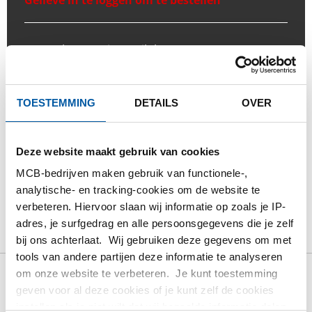
Gelieve in te loggen om te bestellen
Bestel met uw eigen artikelnummers
Calculeren met actuele Testas-prijzen
Volg uw order via Track&Trace
TOESTEMMING
DETAILS
OVER
Deze website maakt gebruik van cookies
MCB-bedrijven maken gebruik van functionele-,
PRODUCT
PRODUCT OMSCHRIJVING
analytische- en tracking-cookies om de website te
BRUTO PRIJSLIJST
DOWNLOADS
verbeteren. Hiervoor slaan wij informatie op zoals je IP-
adres, je surfgedrag en alle persoonsgegevens die je zelf
SPECIFICATIES
bij ons achterlaat. Wij gebruiken deze gegevens om met
tools van andere partijen deze informatie te analyseren
om onze website te verbeteren. Je kunt toestemming
geven voor al deze cookies of je kunt zelf de cookies
Bruto prijslijst: Rvs 1.4539
instellen als je niet wilt dat wij bepaalde informatie delen.