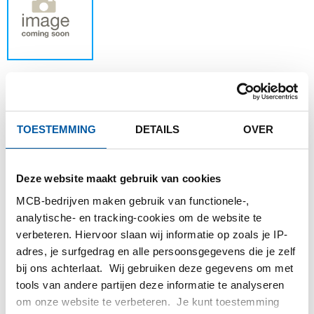
Dit product kan niet online besteld worden,
TOESTEMMING
DETAILS
OVER
voor meer informatie kunt u afdeling Verkoop
contacteren.
Deze website maakt gebruik van cookies
MCB-bedrijven maken gebruik van functionele-,
Bestel met uw eigen artikelnummers
analytische- en tracking-cookies om de website te
Calculeren met actuele Testas-prijzen
verbeteren. Hiervoor slaan wij informatie op zoals je IP-
adres, je surfgedrag en alle persoonsgegevens die je zelf
Volg uw order via Track&Trace
bij ons achterlaat. Wij gebruiken deze gegevens om met
tools van andere partijen deze informatie te analyseren
om onze website te verbeteren. Je kunt toestemming