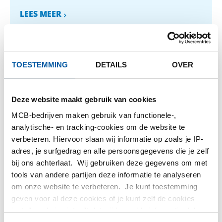
LEES MEER
TOESTEMMING
DETAILS
OVER
1
-
1
van
1
U
1
bent
op
FILTEREN
Deze website maakt gebruik van cookies
pagin
MCB-bedrijven maken gebruik van functionele-,
analytische- en tracking-cookies om de website te
verbeteren. Hiervoor slaan wij informatie op zoals je IP-
adres, je surfgedrag en alle persoonsgegevens die je zelf
bij ons achterlaat. Wij gebruiken deze gegevens om met
tools van andere partijen deze informatie te analyseren
om onze website te verbeteren. Je kunt toestemming
geven voor al deze cookies of je kunt zelf de cookies
instellen als je niet wilt dat wij bepaalde informatie delen.