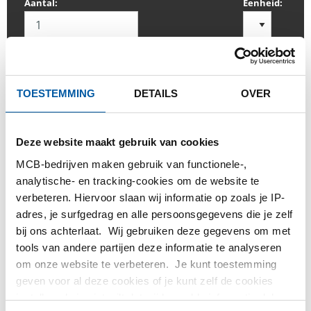
Aantal:
Eenheid:
TOESTEMMING
DETAILS
OVER
INLOGGEN
Gelieve in te loggen om te bestellen
Deze website maakt gebruik van cookies
MCB-bedrijven maken gebruik van functionele-,
Bestel met uw eigen artikelnummers
analytische- en tracking-cookies om de website te
verbeteren. Hiervoor slaan wij informatie op zoals je IP-
Calculeren met actuele Testas-prijzen
adres, je surfgedrag en alle persoonsgegevens die je zelf
Volg uw order via Track&Trace
bij ons achterlaat. Wij gebruiken deze gegevens om met
tools van andere partijen deze informatie te analyseren
om onze website te verbeteren. Je kunt toestemming
geven voor al deze cookies of je kunt zelf de cookies
instellen als je niet wilt dat wij bepaalde informatie delen.
PRODUCT
PRODUCT OMSCHRIJVING