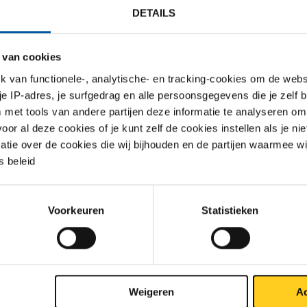
DETAILS
TO PRIJSLIJST
DOWNLOADS
SPECIFICATIES
 van cookies
van functionele-, analytische- en tracking-cookies om de websi
 je IP-adres, je surfgedrag en alle persoonsgegevens die je zelf b
oze buis EN 10210 S355J2H
met tools van andere partijen deze informatie te analyseren om
r al deze cookies of je kunt zelf de cookies instellen als je niet
matie over de cookies die wij bijhouden en de partijen waarmee w
 beleid
Voorkeuren
Statistieken
Weigeren
Ac