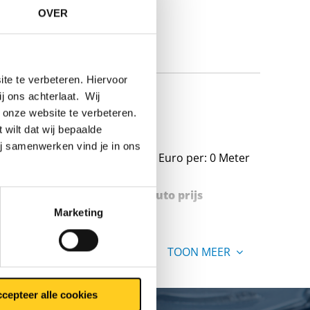
OVER
te te verbeteren. Hiervoor
ij ons achterlaat. Wij
 onze website te verbeteren.
 wilt dat wij bepaalde
ij samenwerken vind je in ons
Prijzen in Euro per: 0 Meter
Stuks gewicht in kg
Bruto prijs
Marketing
TOON MEER
cepteer alle cookies