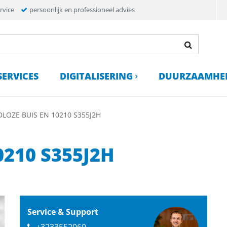
rvice
persoonlijk en professioneel advies
SERVICES
DIGITALISERING
DUURZAAMHE
LOZE BUIS EN 10210 S355J2H
0210 S355J2H
Service & Support
+3233552060