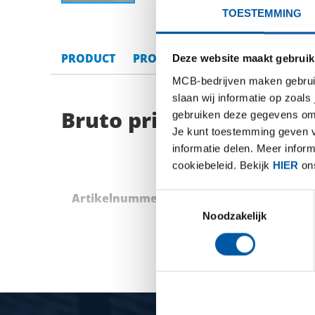
TOESTEMMING
PRODUCT
PRODUCT OMSCHRIJVING
BRU
Deze website maakt gebruik
MCB-bedrijven maken gebruik 
slaan wij informatie op zoals
Bruto prijslijst: Naadl
gebruiken deze gegevens om 
Je kunt toestemming geven voo
informatie delen. Meer infor
cookiebeleid. Bekijk
HIER
ons
Artikelnummer
Omschrijving
Toestemmingsselectie
Noodzakelijk