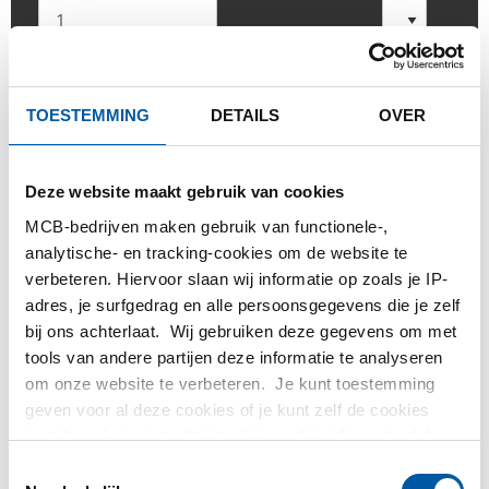
TOESTEMMING
DETAILS
OVER
INLOGGEN
Gelieve in te loggen om te bestellen
Deze website maakt gebruik van cookies
MCB-bedrijven maken gebruik van functionele-,
analytische- en tracking-cookies om de website te
Bestel met uw eigen artikelnummers
verbeteren. Hiervoor slaan wij informatie op zoals je IP-
Calculeren met actuele Testas-prijzen
adres, je surfgedrag en alle persoonsgegevens die je zelf
bij ons achterlaat. Wij gebruiken deze gegevens om met
Volg uw order via Track&Trace
tools van andere partijen deze informatie te analyseren
om onze website te verbeteren. Je kunt toestemming
geven voor al deze cookies of je kunt zelf de cookies
instellen als je niet wilt dat wij bepaalde informatie delen.
Meer informatie over de cookies die wij bijhouden en de
PRODUCT
PRODUCT OMSCHRIJVING
Toestemmingsselectie
partijen waarmee wij samenwerken vind je in ons