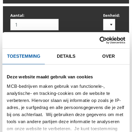
Aantal:
Eenheid:
INLOGGEN
TOESTEMMING
DETAILS
OVER
Gelieve in te loggen om te bestellen
Deze website maakt gebruik van cookies
MCB-bedrijven maken gebruik van functionele-,
Bestel met uw eigen artikelnummers
analytische- en tracking-cookies om de website te
Calculeren met actuele Testas-prijzen
verbeteren. Hiervoor slaan wij informatie op zoals je IP-
adres, je surfgedrag en alle persoonsgegevens die je zelf
Volg uw order via Track&Trace
bij ons achterlaat. Wij gebruiken deze gegevens om met
tools van andere partijen deze informatie te analyseren
om onze website te verbeteren. Je kunt toestemming