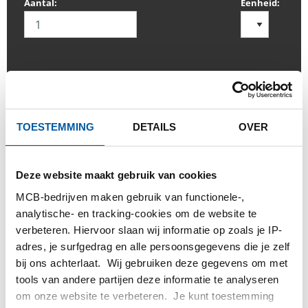
Aantal:
Eenheid:
INLOGGEN
TOESTEMMING
DETAILS
OVER
Gelieve in te loggen om te bestellen
Deze website maakt gebruik van cookies
Bestel met uw eigen artikelnummers
MCB-bedrijven maken gebruik van functionele-,
Calculeren met actuele Testas-prijzen
analytische- en tracking-cookies om de website te
Volg uw order via Track&Trace
verbeteren. Hiervoor slaan wij informatie op zoals je IP-
adres, je surfgedrag en alle persoonsgegevens die je zelf
bij ons achterlaat. Wij gebruiken deze gegevens om met
tools van andere partijen deze informatie te analyseren
om onze website te verbeteren. Je kunt toestemming
PRODUCT
PRODUCT OMSCHRIJVING