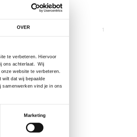
OVER
U
1
bent
op
pagina
te te verbeteren. Hiervoor
ij ons achterlaat. Wij
 onze website te verbeteren.
 wilt dat wij bepaalde
ij samenwerken vind je in ons
Marketing