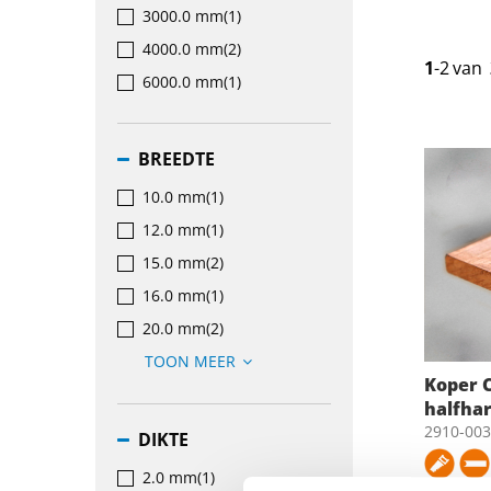
3000.0 mm
(1)
4000.0 mm
(2)
1
-
2
van
6000.0 mm
(1)
BREEDTE
10.0 mm
(1)
12.0 mm
(1)
15.0 mm
(2)
16.0 mm
(1)
20.0 mm
(2)
TOON MEER
Koper C
halfha
2910-00
DIKTE
2.0 mm
(1)