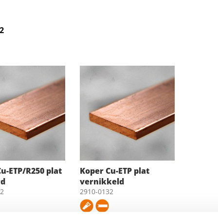
2
u-ETP/R250 plat
Koper Cu-ETP plat
rd
vernikkeld
32
2910-0132