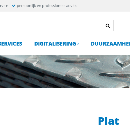
rvice
persoonlijk en professioneel advies
SERVICES
DIGITALISERING
DUURZAAMHE
Plat