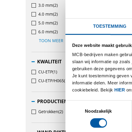
SELECT
3.0 mm
(2)
4.0 mm
(2)
5.0 mm
(2)
TOESTEMMING
1
-
2
van
6.0 mm
(2)
TOON MEER
Deze website maakt gebruik
MCB-bedrijven maken gebruik 
KWALITEIT
slaan wij informatie op zoals
gebruiken deze gegevens om 
CU-ETP
(1)
Je kunt toestemming geven voo
CU-ETP/H065
(1)
informatie delen. Meer infor
cookiebeleid. Bekijk
HIER
ons
PRODUCTIEMETHODE
Toestemmingsselectie
Noodzakelijk
Getrokken
(2)