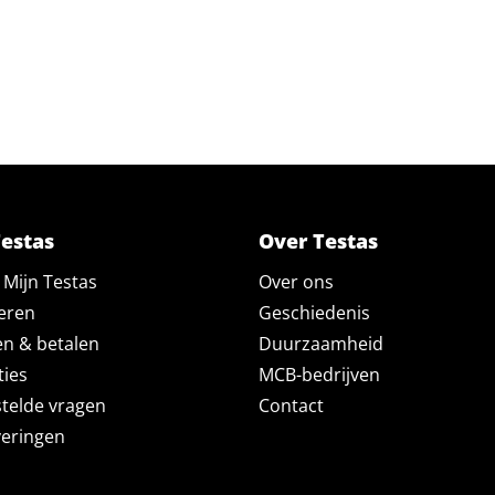
Testas
Over Testas
Mijn Testas
Over ons
eren
Geschiedenis
en & betalen
Duurzaamheid
ties
MCB-bedrijven
telde vragen
Contact
veringen