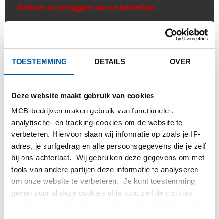
Gelieve in te loggen om te bestellen
Bestel met uw eigen artikelnummers
Calculeren met actuele Testas-prijzen
TOESTEMMING
DETAILS
OVER
Volg uw order via Track&Trace
Deze website maakt gebruik van cookies
MCB-bedrijven maken gebruik van functionele-,
analytische- en tracking-cookies om de website te
PRODUCT
PRODUCT OMSCHRIJVING
verbeteren. Hiervoor slaan wij informatie op zoals je IP-
adres, je surfgedrag en alle persoonsgegevens die je zelf
BRUTO PRIJSLIJST
DOWNLOADS
bij ons achterlaat. Wij gebruiken deze gegevens om met
tools van andere partijen deze informatie te analyseren
SPECIFICATIES
om onze website te verbeteren. Je kunt toestemming
geven voor al deze cookies of je kunt zelf de cookies
instellen als je niet wilt dat wij bepaalde informatie delen.
Bruto prijslijst: Koper Cu-
Meer informatie over de cookies die wij bijhouden en de