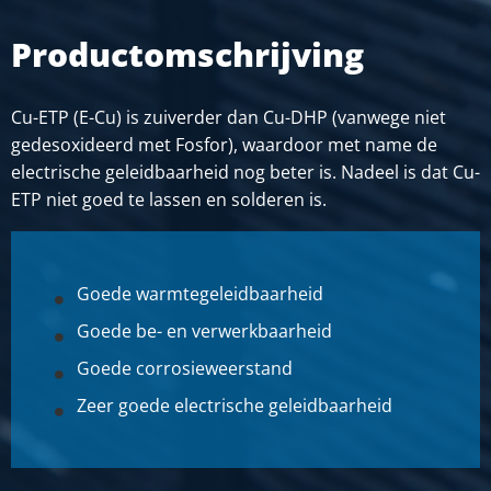
Stuks gewicht in kg
Productomschrijving
Bruto prijs
SELECTEER
Cu-ETP (E-Cu) is zuiverder dan Cu-DHP (vanwege niet
Artikelnummer
gedesoxideerd met Fosfor), waardoor met name de
2910-0132-255
electrische geleidbaarheid nog beter is. Nadeel is dat Cu-
Omschrijving
ETP niet goed te lassen en solderen is.
Koper Cu-ETP plat vernikkeld 25x5
Stuks gewicht in kg
Bruto prijs
Goede warmtegeleidbaarheid
SELECTEER
Goede be- en verwerkbaarheid
Artikelnummer
Goede corrosieweerstand
2910-0132-305
Zeer goede electrische geleidbaarheid
Omschrijving
Koper Cu-ETP plat vernikkeld 30x5