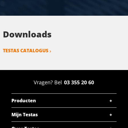
Stuks gewicht in kg
Bruto prijs
SELECTEER
Artikelnummer
Downloads
2910-0132-405
Omschrijving
Koper Cu-ETP plat vernikkeld 40x5
TESTAS CATALOGUS
Stuks gewicht in kg
Bruto prijs
SELECTEER
Vragen? Bel
03 355 20 60
Artikelnummer
2910-0132-505
Producten
Omschrijving
Koper Cu-ETP plat vernikkeld 50x5
Mijn Testas
Stuks gewicht in kg